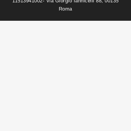
11513941002- Via Giorgio Iannicelli 88, 00135
Roma